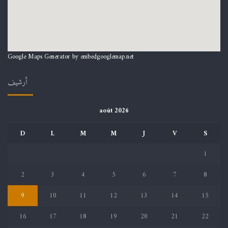
Google Maps Generator by
embedgooglemap.net
أرشيف
août 2026
D
L
M
M
J
V
S
1
2
3
4
5
6
7
8
9
10
11
12
13
14
15
16
17
18
19
20
21
22