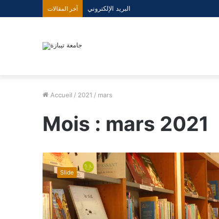
البريد الإلكتروني
آخر المقالات
Accueil
/
2021
/
mars
Mois :
mars 2021
تفعيل
المكتبة
Slide
الرقمية
« إقرأ »
التابعة
لديوان
المطبوعات