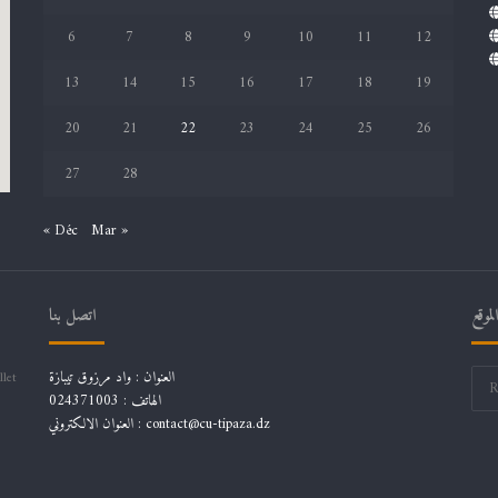
6
7
8
9
10
11
12
13
14
15
16
17
18
19
20
21
22
23
24
25
26
27
28
« Déc
Mar »
موقع
اتصل بنا
العنوان : واد مرزوق تيبازة
llet
الهاتف : 024371003
العنوان الالكتروني : contact@cu-tipaza.dz