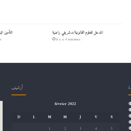
المدخل للعلوم القانونية/د.شريفي راضية
التأمين ال
s
il y a 4 semaines
ة
أرشيف
février 2022
D
L
M
M
J
V
S
1
2
3
4
5