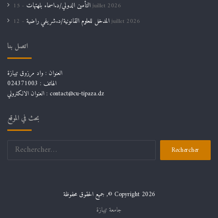
التأمين الدولي/د.اسماء بلهتهات
15 juillet 2026
المدخل للعلوم القانونية/د.شريفي راضية
12 juillet 2026
اتصل بنا
العنوان : واد مرزوق تيبازة
الهاتف : 024371003
العنوان الالكتروني : contact@cu-tipaza.dz
بحث في الموقع
Rechercher :
جميع الحقوق محفوظة ,© Copyright 2026
جامعة تيبازة