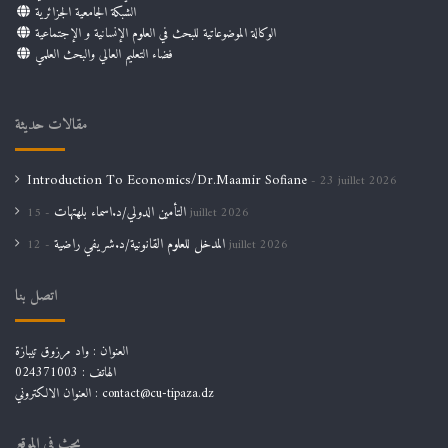
الشبكة الجامعية الجزائرية
الوكالة الموضوعاتية للبحث في العلوم الإنسانية و الإجتماعية
فضاء التعليم العالي والبحث العلمي
مقالات حديثة
Introduction To Economics/Dr.Maamir Sofiane
23 juillet 2026
التأمين الدولي/د.اسماء بلهتهات
15 juillet 2026
المدخل للعلوم القانونية/د.شريفي راضية
12 juillet 2026
اتصل بنا
العنوان : واد مرزوق تيبازة
الهاتف : 024371003
العنوان الالكتروني : contact@cu-tipaza.dz
بحث في الموقع