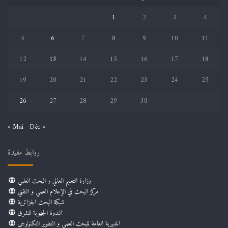
1
2
3
4
5
6
7
8
9
10
11
12
13
14
15
16
17
18
19
20
21
22
23
24
25
26
27
28
29
30
« Mai
Déc »
روابط مفيدة
وزارة التعليم العالي و البحث العلمي
مركز البحث في الإعلام العلمي و التقني
شبكة البحث الجزائرية
الندوة الجهوية للشرق
المديرية العامة للبحث العلمي و التطوير التكنولوجي