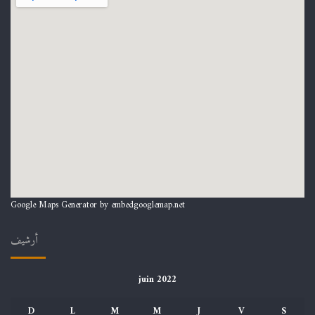
Google Maps Generator by
embedgooglemap.net
أرشيف
juin 2022
D
L
M
M
J
V
S