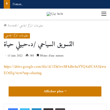
Demande d’accès à internet
M
مطبوعات المركز الجامعي
/
Accueil
مطبوعات المركز الجامعي
التسويق السياحي /د.حبيلي حياة
13 juin 2022
380
Moins d’une minute
https://drive.google.com/file/d/1Dij5rvA84dhvhaVVQ4a0C4A5kwn
EOtHq/view?usp=sharing
Afficher plus
Linkedin
Partager par email
Imprimer