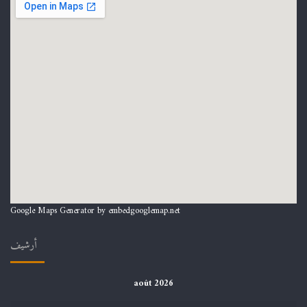
Google Maps Generator by
embedgooglemap.net
أرشيف
août 2026