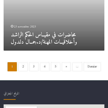
23 novembre 2023
محاضـرات في مقيــاس الحكم الراشـد
وأخلاقيــات المهنة/د.جمــال دلـدول
1
2
3
4
5
»
...
Dernier
الموقع الجغرافي