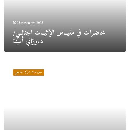
أمينة
23 novembre 2023
محاضـرات في مقيــاس الإثبــات الجنائــي/
د.وزاني أمينة
محاضـرات
في
مطبوعات المركز الجامعي
مقيــاس
الحكم
الراشـد
وأخلاقيــات
المهنة/
د.جمــال
دلـدول