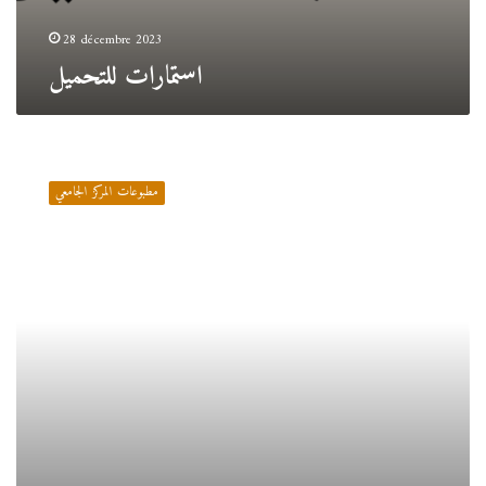
28 décembre 2023
استمارات للتحميل
محاضرات
في
مطبوعات المركز الجامعي
مقياس
النظرية
المعاصرة
في
علم
الاجتماع/
د.حشروف
محمد