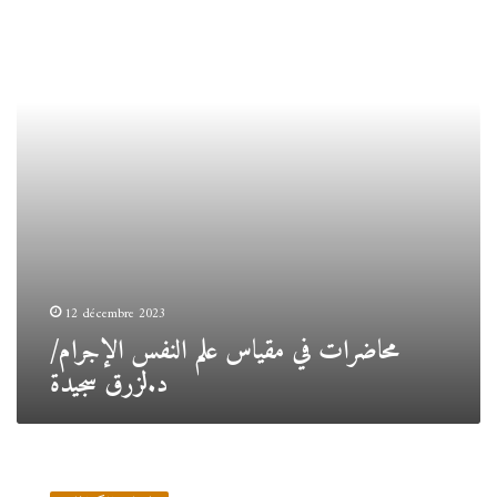
علم
النفس
الإجرام/
د.لزرق
سجيدة
12 décembre 2023
محاضرات في مقياس علم النفس الإجرام/
د.لزرق سجيدة
محاضرات
في