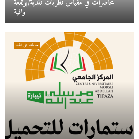
محاضرات في مقياس نظريات نقدية/بولفعة
وافية
استمارات
للتحميل
خدمات على الخط