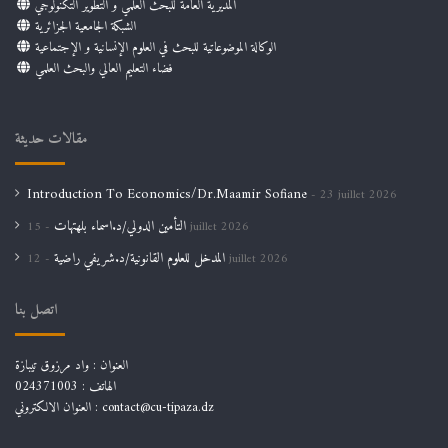
المديرية العامة للبحث العلمي و التطوير التكنولوجي
الشبكة الجامعية الجزائرية
الوكالة الموضوعاتية للبحث في العلوم الإنسانية و الإجتماعية
فضاء التعليم العالي والبحث العلمي
مقالات حديثة
Introduction To Economics/Dr.Maamir Sofiane
23 juillet 2026
التأمين الدولي/د.اسماء بلهتهات
15 juillet 2026
المدخل للعلوم القانونية/د.شريفي راضية
12 juillet 2026
اتصل بنا
العنوان : واد مرزوق تيبازة
الهاتف : 024371003
العنوان الالكتروني : contact@cu-tipaza.dz