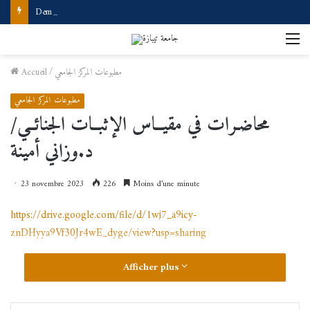
Demande d’accès à internet
M
مطبوعات المركز الجامعي
/
Accueil
مطبوعات المركز الجامعي
محاضـرات في مقيــاس الإثبــات الجنائــي/
د.وزاني أمينة
23 novembre 2023
226
Moins d’une minute
https://drive.google.com/file/d/1wj7_a9icy-
znDHyya9Vf30Jr4wE_dyge/view?usp=sharing
Afficher plus