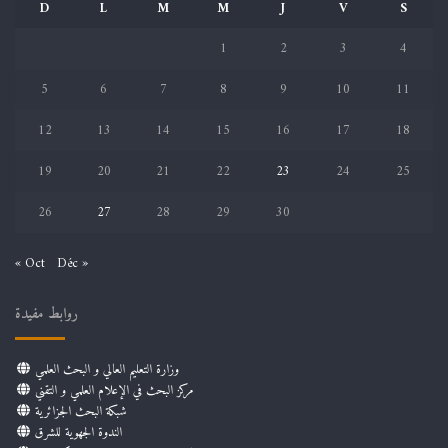
D
L
M
M
J
V
S
1
2
3
4
5
6
7
8
9
10
11
12
13
14
15
16
17
18
19
20
21
22
23
24
25
26
27
28
29
30
« Oct
Déc »
روابط مفيدة
وزارة التعليم العالي و البحث العلمي
مركز البحث في الإعلام العلمي و التقني
شبكة البحث الجزائرية
الندوة الجهوية للشرق