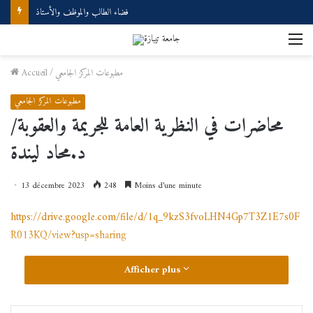
فضاء الطالب والموظف والأستاذ
M
مطبوعات المركز الجامعي
/
Accueil
مطبوعات المركز الجامعي
محاضرات في النظرية العامة للجريمة والعقوبة/
د.محاد ليندة
13 décembre 2023
248
Moins d’une minute
https://drive.google.com/file/d/1q_9kzS3fvoLHN4Gp7T3Z1E7s0F
R013KQ/view?usp=sharing
Afficher plus