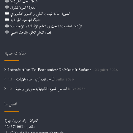
شبكة البحث الجزائرية
الندوة الجهوية للشرق
المديرية العامة للبحث العلمي و التطوير التكنولوجي
الشبكة الجامعية الجزائرية
الوكالة الموضوعاتية للبحث في العلوم الإنسانية و الإجتماعية
فضاء التعليم العالي والبحث العلمي
مقالات حديثة
Introduction To Economics/Dr.Maamir Sofiane
23 juillet 2026
التأمين الدولي/د.اسماء بلهتهات
15 juillet 2026
المدخل للعلوم القانونية/د.شريفي راضية
12 juillet 2026
اتصل بنا
العنوان : واد مرزوق تيبازة
الهاتف : 024371003