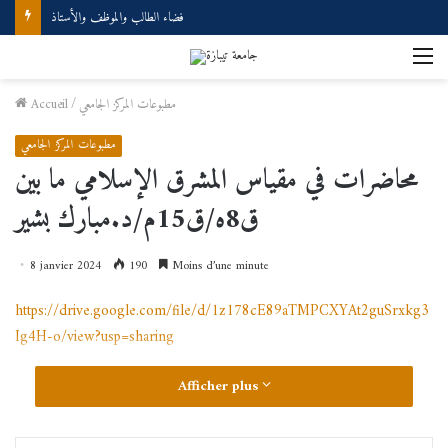
فضاء الطالب والموظف والأستاذ
M
مطبوعات المركز الجامعي
/
Accueil
مطبوعات المركز الجامعي
محاضرات في مقياس المشرق الإسلامي ما بين
ق8ه/ق15م/د.مبارك بشير
8 janvier 2024
190
Moins d’une minute
https://drive.google.com/file/d/1z178cE89aTMPCXYAt2guSrxkg3
Ig4H-o/view?usp=sharing
Afficher plus