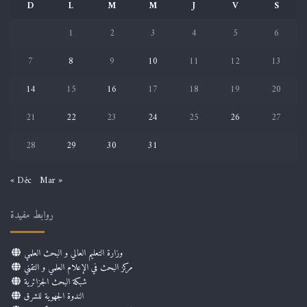
D
L
M
M
J
V
S
1
2
3
4
5
6
7
8
9
10
11
12
13
14
15
16
17
18
19
20
21
22
23
24
25
26
27
28
29
30
31
« Déc
Mar »
روابط مفيدة
وزارة التعليم العالي و البحث العلمي
مركز البحث في الإعلام العلمي و التقني
شبكة البحث الجزائرية
الندوة الجهوية للشرق