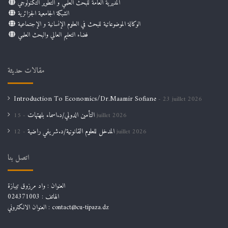
المديرية العامة للبحث العلمي و التطوير التكنولوجي
الشبكة الجامعية الجزائرية
الوكالة الموضوعاتية للبحث في العلوم الإنسانية و الإجتماعية
فضاء التعليم العالي والبحث العلمي
مقالات حديثة
Introduction To Economics/Dr.Maamir Sofiane
23 juillet 2026
التأمين الدولي/د.اسماء بلهتهات
15 juillet 2026
المدخل للعلوم القانونية/د.شريفي راضية
12 juillet 2026
اتصل بنا
العنوان : واد مرزوق تيبازة
الهاتف : 024371003
العنوان الالكتروني : contact@cu-tipaza.dz