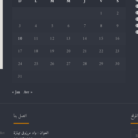
D
L
M
M
J
V
S
1
2
3
4
5
6
7
8
9
10
11
12
13
14
15
16
17
18
19
20
21
22
23
24
25
26
27
28
29
30
31
« Jan
Avr »
موقع
اتصل بنا
العنوان : واد مرزوق تيبازة
llet