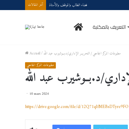
فضاء الطالب والموظف والأستاذ
آخر المقالات
الرئيسية
التعريف بالمكتبة
مطبوعات المركز الجامعي
/
التحريــر الإداري/د.بــوشيرب عبد الله
/
Accueil
مطبوعات المركز الجامعي
لإداري/د.بــوشيرب عبد الله
10 mars 2024
https://drive.google.com/file/d/12Q71qIfMEBsDTyre9