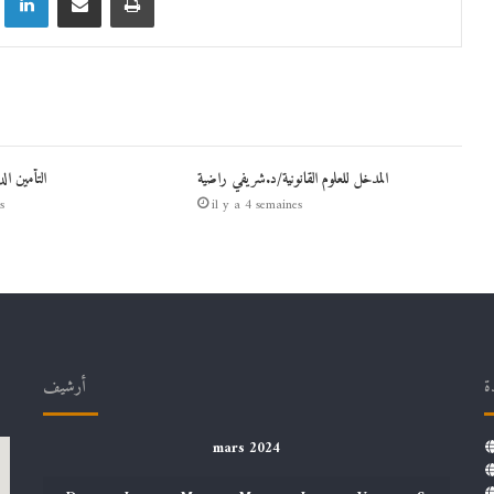
المدخل للعلوم القانونية/د.شريفي راضية
التأمين ال
s
il y a 4 semaines
ة
أرشيف
mars 2024