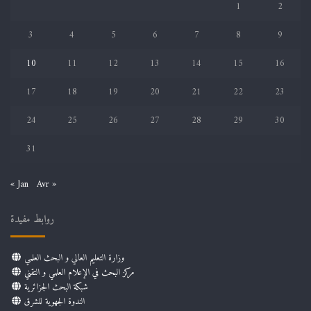
1
2
3
4
5
6
7
8
9
10
11
12
13
14
15
16
17
18
19
20
21
22
23
24
25
26
27
28
29
30
31
« Jan
Avr »
روابط مفيدة
وزارة التعليم العالي و البحث العلمي
مركز البحث في الإعلام العلمي و التقني
شبكة البحث الجزائرية
الندوة الجهوية للشرق