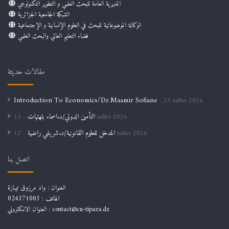
المديرية العامة للبحث العلمي و التطوير التكنولوجي
الشبكة الجامعية الجزائرية
الوكالة الموضوعاتية للبحث في العلوم الإنسانية و الإجتماعية
فضاء التعليم العالي والبحث العلمي
مقالات حديثة
Introduction To Economics/Dr.Maamir Sofiane
23 juillet 2026
التأمين الدولي/د.اسماء بلهتهات
15 juillet 2026
المدخل للعلوم القانونية/د.شريفي راضية
12 juillet 2026
اتصل بنا
العنوان : واد مرزوق تيبازة
الهاتف : 024371003
العنوان الالكتروني : contact@cu-tipaza.dz