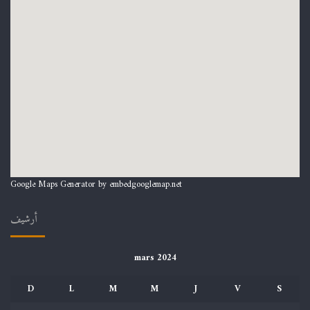
Google Maps Generator by
embedgooglemap.net
أرشيف
mars 2024
D
L
M
M
J
V
S