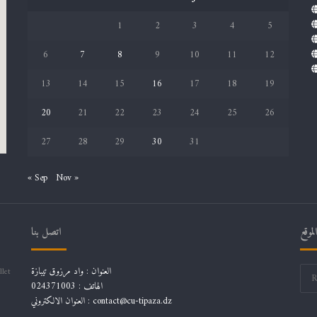
1
2
3
4
5
6
7
8
9
10
11
12
13
14
15
16
17
18
19
20
21
22
23
24
25
26
27
28
29
30
31
« Sep
Nov »
موقع
اتصل بنا
العنوان : واد مرزوق تيبازة
llet
الهاتف : 024371003
العنوان الالكتروني : contact@cu-tipaza.dz