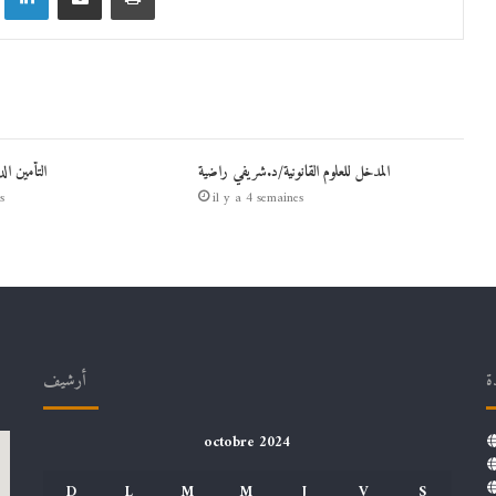
المدخل للعلوم القانونية/د.شريفي راضية
التأمين ال
s
il y a 4 semaines
ة
أرشيف
octobre 2024
D
L
M
M
J
V
S