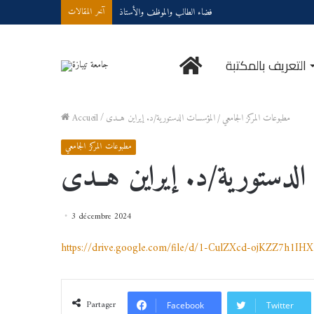
فضاء الطالب والموظف والأستاذ
آخر المقالات
الرئيسية
التعريف بالمكتبة
مطبوعات المركز الجامعي
/
المؤسسات الدستورية/د. إيراين هــدى
/
Accueil
مطبوعات المركز الجامعي
لدستورية/د. إيراين هــدى
3 décembre 2024
https://drive.google.com/file/d/1-CulZXcd-ojKZZ7h1IH
Partager
Facebook
Twitter