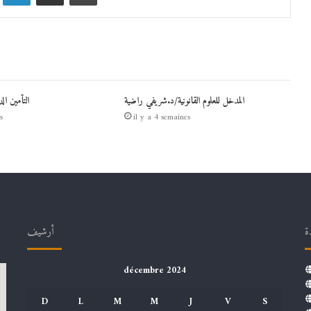
المدخل للعلوم القانونية/د.شريفي راضية
التأمين ال
s
il y a 4 semaines
ة
أرشيف
décembre 2024
D
L
M
M
J
V
S