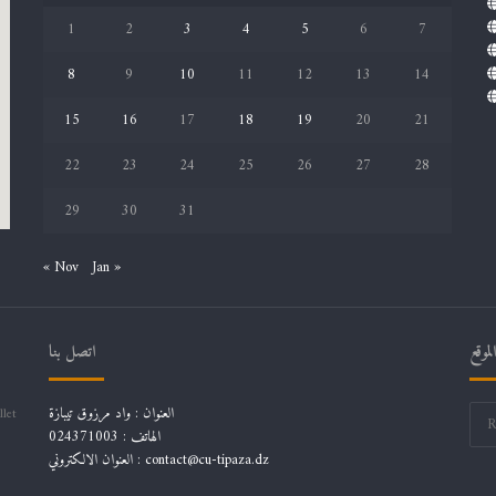
1
2
3
4
5
6
7
8
9
10
11
12
13
14
15
16
17
18
19
20
21
22
23
24
25
26
27
28
29
30
31
« Nov
Jan »
موقع
اتصل بنا
العنوان : واد مرزوق تيبازة
llet
الهاتف : 024371003
العنوان الالكتروني : contact@cu-tipaza.dz