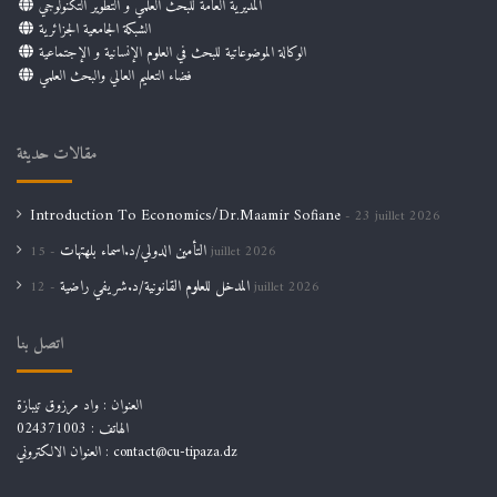
المديرية العامة للبحث العلمي و التطوير التكنولوجي
الشبكة الجامعية الجزائرية
الوكالة الموضوعاتية للبحث في العلوم الإنسانية و الإجتماعية
فضاء التعليم العالي والبحث العلمي
مقالات حديثة
Introduction To Economics/Dr.Maamir Sofiane
23 juillet 2026
التأمين الدولي/د.اسماء بلهتهات
15 juillet 2026
المدخل للعلوم القانونية/د.شريفي راضية
12 juillet 2026
اتصل بنا
العنوان : واد مرزوق تيبازة
الهاتف : 024371003
العنوان الالكتروني : contact@cu-tipaza.dz