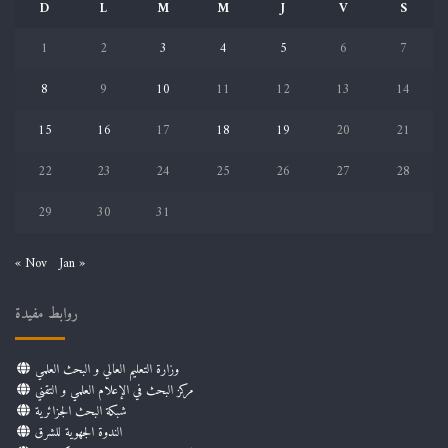
D
L
M
M
J
V
S
1
2
3
4
5
6
7
8
9
10
11
12
13
14
15
16
17
18
19
20
21
22
23
24
25
26
27
28
29
30
31
« Nov
Jan »
روابط مفيدة
وزارة التعليم العالي و البحث العلمي
مركز البحث في الإعلام العلمي و التقني
شبكة البحث الجزائرية
الندوة الجهوية للشرق