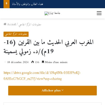
فضاء الطالب والموظف والأستاذ
M
مطبوعات المركز الجامعي
/
Accueil
مطبوعات المركز الجامعي
المغرب العربي الحديث ما بين القرنين (16-
19م)/د. زمولي يسمينة
18 décembre 2024
156
Moins d’une minute
https://drive.google.com/file/d/1Nq4Nh-03EH9oKJ-
0AHIoG7bGCF_ru2YJ/view?usp=sharing
Afficher plus