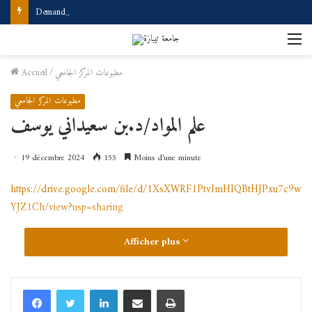
Demande d’accès à internet
M
مطبوعات المركز الجامعي
/
Accueil
مطبوعات المركز الجامعي
علم المواد/د.بن سعيداني يوسف
19 décembre 2024
155
Moins d’une minute
https://drive.google.com/file/d/1XsXWRF1PtvImHIQBtHJPxu7c9w
YJZ1Ch/view?usp=sharing
Afficher plus
Linkedin
Partager par email
Imprimer