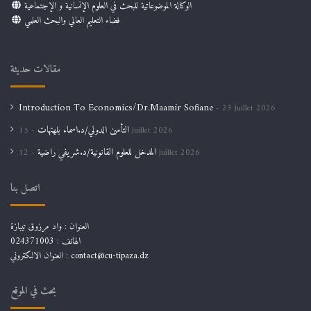
الوكالة الموضوعاتية للبحث في العلوم الإنسانية و الإجتماعية
فضاء التعليم العالي والبحث العلمي
مقالات حديثة
Introduction To Economics/Dr.Maamir Sofiane
23 juillet 2026
التأمين الدولي/د.اسماء بلهتهات
15 juillet 2026
المدخل للعلوم القانونية/د.شريفي راضية
12 juillet 2026
اتصل بنا
العنوان : واد مرزوق تيبازة
الهاتف : 024371003
العنوان الالكتروني : contact@cu-tipaza.dz
بحث في الموقع