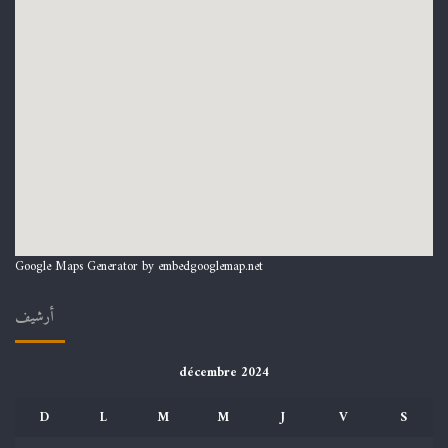
Google Maps Generator by
embedgooglemap.net
أرشيف
décembre 2024
D
L
M
M
J
V
S