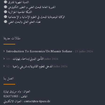
الندوة الجهوية للشرق
المديرية العامة للبحث العلمي و التطوير التكنولوجي
الشبكة الجامعية الجزائرية
الوكالة الموضوعاتية للبحث في العلوم الإنسانية و الإجتماعية
فضاء التعليم العالي والبحث العلمي
مقالات حديثة
Introduction To Economics/Dr.Maamir Sofiane
23 juillet 2026
التأمين الدولي/د.اسماء بلهتهات
15 juillet 2026
المدخل للعلوم القانونية/د.شريفي راضية
12 juillet 2026
اتصل بنا
العنوان : واد مرزوق تيبازة
الهاتف : 024371003
العنوان الالكتروني : contact@cu-tipaza.dz