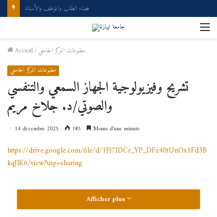
Demande d’accès à internet
M
مطبوعات المركز الجامعي
/
Accueil
مطبوعات المركز الجامعي
تشريح وفيزيولوجية الجهاز السمعي والتنفسي
والصوتي/د. جلاخ مريم
14 décembre 2025
185
Moins d’une minute
https://drive.google.com/file/d/1Fj7IDCr_YP_DFz40tUnOx1Fd3B
kqJlK6/view?usp=sharing
Afficher plus