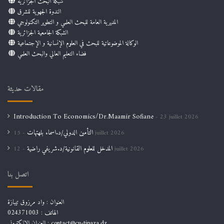
شبكة البحث الجزائرية
الندوة الجهوية للشرق
المديرية العامة للبحث العلمي و التطوير التكنولوجي
الشبكة الجامعية الجزائرية
الوكالة الموضوعاتية للبحث في العلوم الإنسانية و الإجتماعية
فضاء التعليم العالي والبحث العلمي
مقالات حديثة
Introduction To Economics/Dr.Maamir Sofiane
23 juillet 2026
التأمين الدولي/د.اسماء بلهتهات
15 juillet 2026
المدخل للعلوم القانونية/د.شريفي راضية
12 juillet 2026
اتصل بنا
العنوان : واد مرزوق تيبازة
الهاتف : 024371003
العنوان الالكتروني : contact@cu-tipaza.dz