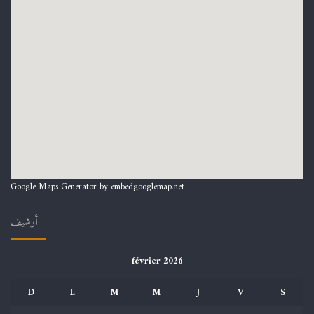
Google Maps Generator by
embedgooglemap.net
أرشيف
février 2026
D
L
M
M
J
V
S