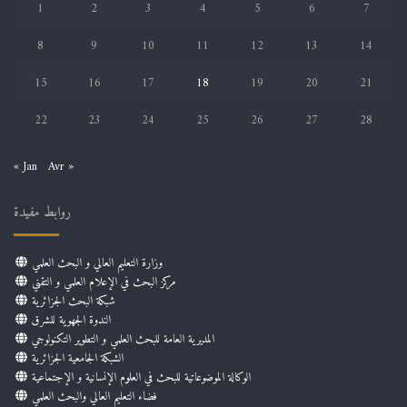
1
2
3
4
5
6
7
8
9
10
11
12
13
14
15
16
17
18
19
20
21
22
23
24
25
26
27
28
« Jan
Avr »
روابط مفيدة
وزارة التعليم العالي و البحث العلمي
مركز البحث في الإعلام العلمي و التقني
شبكة البحث الجزائرية
الندوة الجهوية للشرق
المديرية العامة للبحث العلمي و التطوير التكنولوجي
الشبكة الجامعية الجزائرية
الوكالة الموضوعاتية للبحث في العلوم الإنسانية و الإجتماعية
فضاء التعليم العالي والبحث العلمي