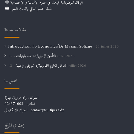
الوكالة الموضوعاتية للبحث في العلوم الإنسانية و الإجتماعية
فضاء التعليم العالي والبحث العلمي
مقالات حديثة
Introduction To Economics/Dr.Maamir Sofiane
23 juillet 2026
التأمين الدولي/د.اسماء بلهتهات
15 juillet 2026
المدخل للعلوم القانونية/د.شريفي راضية
12 juillet 2026
اتصل بنا
العنوان : واد مرزوق تيبازة
الهاتف : 024371003
العنوان الالكتروني : contact@cu-tipaza.dz
بحث في الموقع