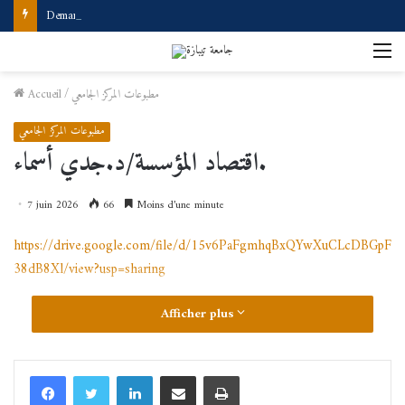
Demande d’accès à internet
M
مطبوعات المركز الجامعي
/
Accueil
مطبوعات المركز الجامعي
اقتصاد المؤسسة/د.جدي أسماء.
7 juin 2026
66
Moins d’une minute
https://drive.google.com/file/d/15v6PaFgmhqBxQYwXuCLcDBGpF
38dB8Xl/view?usp=sharing
Afficher plus
Linkedin
Partager par email
Imprimer