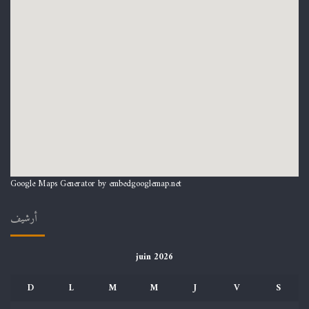
Google Maps Generator by
embedgooglemap.net
أرشيف
juin 2026
D
L
M
M
J
V
S