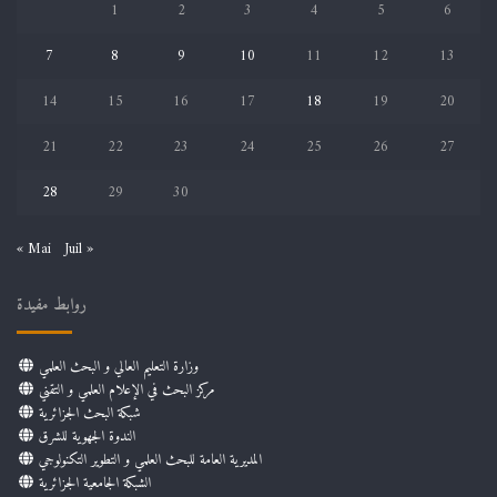
1
2
3
4
5
6
7
8
9
10
11
12
13
14
15
16
17
18
19
20
21
22
23
24
25
26
27
28
29
30
« Mai
Juil »
روابط مفيدة
وزارة التعليم العالي و البحث العلمي
مركز البحث في الإعلام العلمي و التقني
شبكة البحث الجزائرية
الندوة الجهوية للشرق
المديرية العامة للبحث العلمي و التطوير التكنولوجي
الشبكة الجامعية الجزائرية