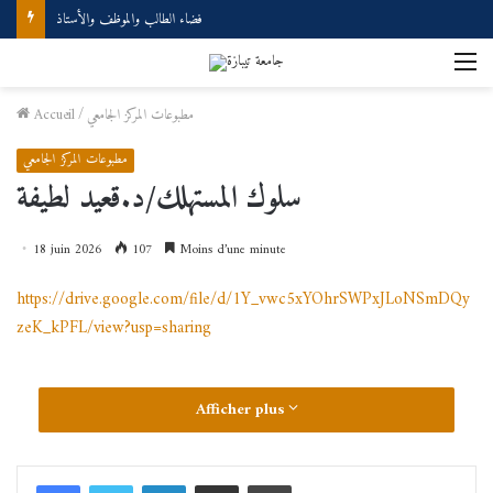
فضاء الطالب والموظف والأستاذ
M
مطبوعات المركز الجامعي
/
Accueil
مطبوعات المركز الجامعي
سلوك المستهلك/د.قعيد لطيفة
18 juin 2026
107
Moins d’une minute
https://drive.google.com/file/d/1Y_vwc5xYOhrSWPxJLoNSmDQy
zeK_kPFL/view?usp=sharing
Afficher plus
Linkedin
Partager par email
Imprimer