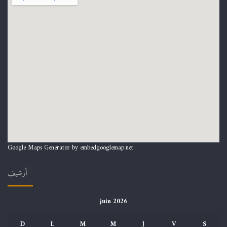
Google Maps Generator by
embedgooglemap.net
أرشيف
juin 2026
D
L
M
M
J
V
S