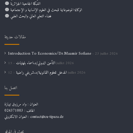
الشبكة الجامعية الجزائرية
الوكالة الموضوعاتية للبحث في العلوم الإنسانية و الإجتماعية
فضاء التعليم العالي والبحث العلمي
مقالات حديثة
Introduction To Economics/Dr.Maamir Sofiane
23 juillet 2026
التأمين الدولي/د.اسماء بلهتهات
15 juillet 2026
المدخل للعلوم القانونية/د.شريفي راضية
12 juillet 2026
اتصل بنا
العنوان : واد مرزوق تيبازة
الهاتف : 024371003
العنوان الالكتروني : contact@cu-tipaza.dz
بحث في الموقع