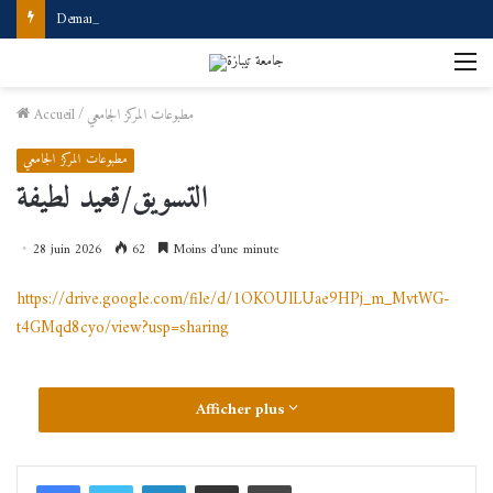
Demande d’accès à internet
M
مطبوعات المركز الجامعي
/
Accueil
مطبوعات المركز الجامعي
التسويق/قعيد لطيفة
28 juin 2026
62
Moins d’une minute
https://drive.google.com/file/d/1OKOUlLUae9HPj_m_MvtWG-
t4GMqd8cyo/view?usp=sharing
Afficher plus
Linkedin
Partager par email
Imprimer