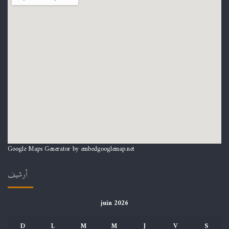
Google Maps Generator by
embedgooglemap.net
أرشيف
juin 2026
D
L
M
M
J
V
S