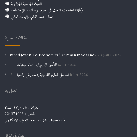
الشبكة الجامعية الجزائرية
الوكالة الموضوعاتية للبحث في العلوم الإنسانية و الإجتماعية
فضاء التعليم العالي والبحث العلمي
مقالات حديثة
Introduction To Economics/Dr.Maamir Sofiane
23 juillet 2026
التأمين الدولي/د.اسماء بلهتهات
15 juillet 2026
المدخل للعلوم القانونية/د.شريفي راضية
12 juillet 2026
اتصل بنا
العنوان : واد مرزوق تيبازة
الهاتف : 024371003
العنوان الالكتروني : contact@cu-tipaza.dz
بحث في الموقع