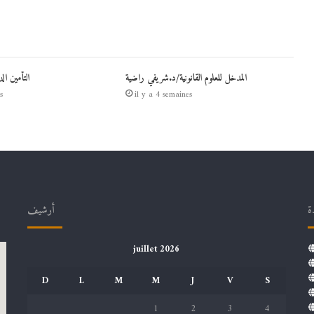
المدخل للعلوم القانونية/د.شريفي راضية
التأمين ال
s
il y a 4 semaines
ة
أرشيف
juillet 2026
D
L
M
M
J
V
S
1
2
3
4