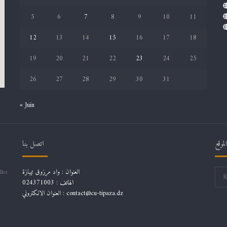
5
6
7
8
9
10
11
12
13
14
15
16
17
18
19
20
21
22
23
24
25
26
27
28
29
30
31
« Juin
موقع
اتصل بنا
العنوان : واد مرزوق تيبازة
llet
الهاتف : 024371003
العنوان الالكتروني : contact@cu-tipaza.dz