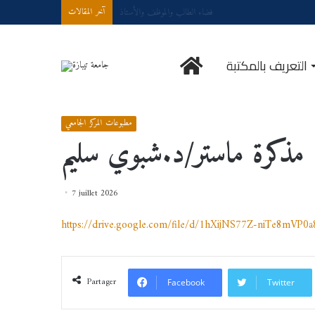
Demande d’accès à internet
آخر المقالات
الرئيسية
التعريف بالمكتبة
مطبوعات المركز الجامعي
/
منهجية إعداد مذكرة ماستر/د.شبوي سليم
/
Accueil
مطبوعات المركز الجامعي
 مذكرة ماستر/د.شبوي سليم
7 juillet 2026
https://drive.google.com/file/d/1hXijNS77Z-niTe8mVP0
Partager
Facebook
Twitter