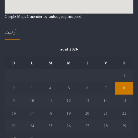
T
Google Maps Generator by
embedgooglemap.net
أرشيف
août 2026
D
L
M
M
J
V
S
1
2
3
4
5
6
7
8
9
10
11
12
13
14
15
16
17
18
19
20
21
22
23
24
25
26
27
28
29