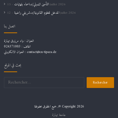
التأمين الدولي/د.اسماء بلهتهات
15 juillet 2026
المدخل للعلوم القانونية/د.شريفي راضية
12 juillet 2026
اتصل بنا
العنوان : واد مرزوق تيبازة
الهاتف : 024371003
العنوان الالكتروني : contact@cu-tipaza.dz
بحث في الموقع
Rechercher :
جميع الحقوق محفوظة ,© Copyright 2026
جامعة تيبازة