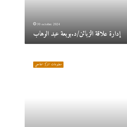
30 octobre 2024
إدارة علاقة الزبائن/د.بوبعة عبد الوهاب
التسيير
البنكي/
مطبوعات المركز الجامعي
د.أودية
كهينة