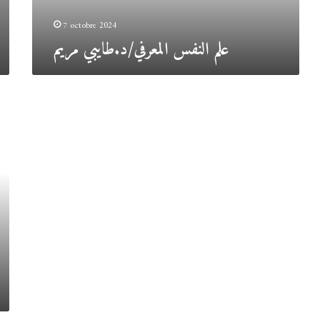
7 octobre 2024
علم النفس المعرفي/د.طايبي مريم