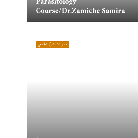
Parasitology
Course/Dr.Zamiche Samira
العلاجات
السلوكية
مطبوعات المركز الجامعي
المعرفية/
د.زرقوق
سمية