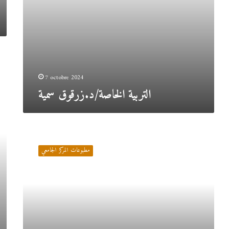
7 octobre 2024
التربية الخاصة/د.زرقوق سمية
علم
النفس
مطبوعات المركز الجامعي
المعرفي/
د.طايبي
مريم