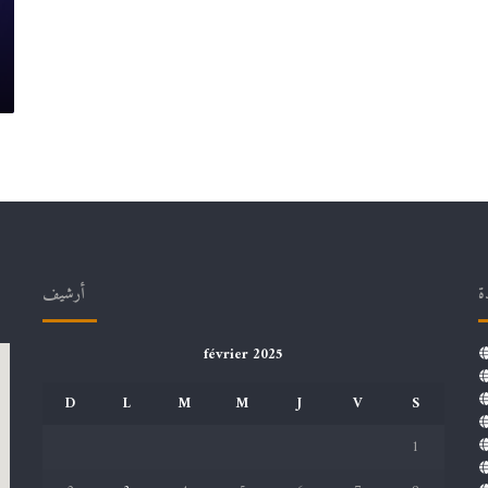
ة
أرشيف
février 2025
D
L
M
M
J
V
S
1