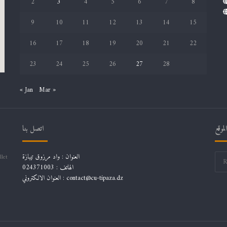
2
3
4
5
6
7
8
9
10
11
12
13
14
15
16
17
18
19
20
21
22
23
24
25
26
27
28
« Jan
Mar »
موقع
اتصل بنا
العنوان : واد مرزوق تيبازة
llet
الهاتف : 024371003
العنوان الالكتروني : contact@cu-tipaza.dz