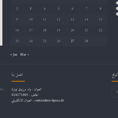
2
3
4
5
6
7
8
9
10
11
12
13
14
15
16
17
18
19
20
21
22
23
24
25
26
27
28
« Jan
Mar »
موقع
اتصل بنا
العنوان : واد مرزوق تيبازة
llet
الهاتف : 024371003
العنوان الالكتروني : contact@cu-tipaza.dz