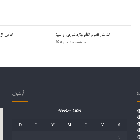
المدخل للعلوم القانونية/د.شريفي راضية
التأمين ال
s
il y a 4 semaines
ة
أرشيف
février 2025
D
L
M
M
J
V
S
1