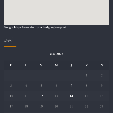
Google Maps Generator by
embedgooglemap.net
أرشيف
mai 2026
D
L
M
M
J
V
S
1
2
3
4
5
6
7
8
9
10
11
12
13
14
15
16
17
18
19
20
21
22
23