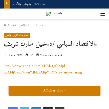
فضاء الطالب والموظف والأستاذ
M
مطبوعات المركز الجامعي
/
Accueil
مطبوعات المركز الجامعي
الاقتصاد السياسي /د.خليل مبارك شريف.
14 mai 2026
185
Moins d’une minute
https://drive.google.com/file/d/1gSsb8pL-
RzXMjCwxaWwnYdM2uXtfpYYM/view?usp=sharing
Afficher plus
Linkedin
Partager par email
Imprimer