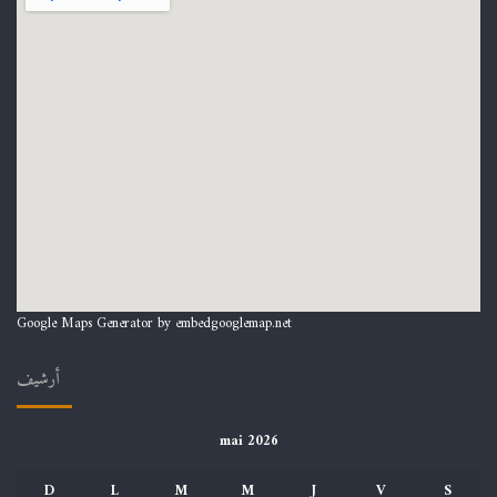
Google Maps Generator by
embedgooglemap.net
أرشيف
mai 2026
D
L
M
M
J
V
S