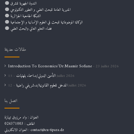
الندوة الجهوية للشرق
المديرية العامة للبحث العلمي و التطوير التكنولوجي
الشبكة الجامعية الجزائرية
الوكالة الموضوعاتية للبحث في العلوم الإنسانية و الإجتماعية
فضاء التعليم العالي والبحث العلمي
مقالات حديثة
Introduction To Economics/Dr.Maamir Sofiane
23 juillet 2026
التأمين الدولي/د.اسماء بلهتهات
15 juillet 2026
المدخل للعلوم القانونية/د.شريفي راضية
12 juillet 2026
اتصل بنا
العنوان : واد مرزوق تيبازة
الهاتف : 024371003
العنوان الالكتروني : contact@cu-tipaza.dz