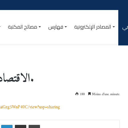
عي
المصادر الإلكترونية
فهارس
مصالح المكتبة
الاقتصاد النقدي /د.بـوقصـة سليمـة.
188
Moins d’une minute
SmaiGzg5WnP40C/view?usp=sharing
Linkedin
Partager par email
Imprimer