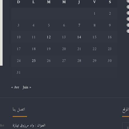
D
L
M
M
J
V
S
1
2
3
4
5
6
7
8
9
10
11
12
13
14
15
16
17
18
19
20
21
22
23
24
25
26
27
28
29
30
31
« Avr
Juin »
موقع
اتصل بنا
العنوان : واد مرزوق تيبازة
llet