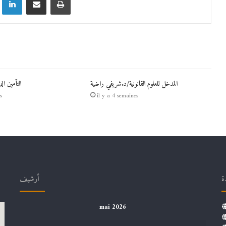
المدخل للعلوم القانونية/د.شريفي راضية
التأمين ال
s
il y a 4 semaines
ة
أرشيف
mai 2026