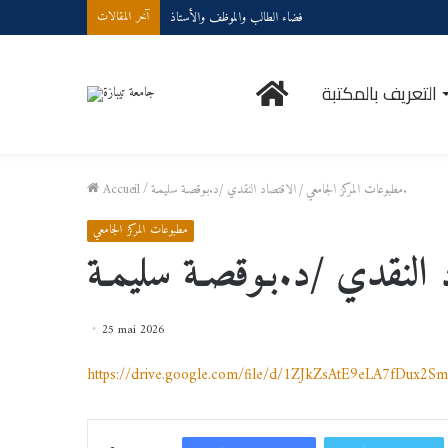
فضاء الطالب والموظف والأستاذ
آخر المقالات
الرئيسية
التعريف بالمكتبة
الاقتصاد النقدي /د.بـوقصـة سليمـة.
مطبوعات المركز الجامعي
/
/
Accueil
مطبوعات المركز الجامعي
25 mai 2026
https://drive.google.com/file/d/1ZJkZsAtE9eLA7fDux2