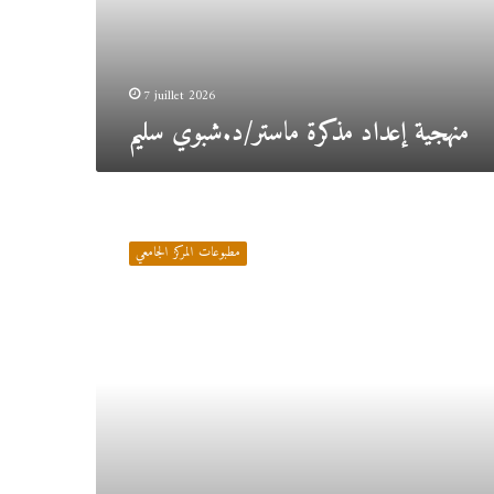
7 juillet 2026
منهجية إعداد مذكرة ماستر/د.شبوي سليم
المحاسبة
المالية2/
مطبوعات المركز الجامعي
د.أبركان
ياسين