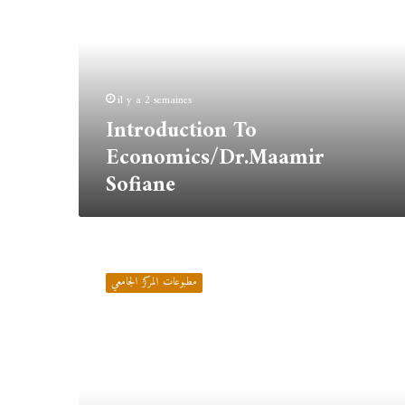
Sofiane
il y a 2 semaines
Introduction To
Economics/Dr.Maamir
Sofiane
المدخل
للعلوم
مطبوعات المركز الجامعي
القانونية/
د.شريفي
راضية