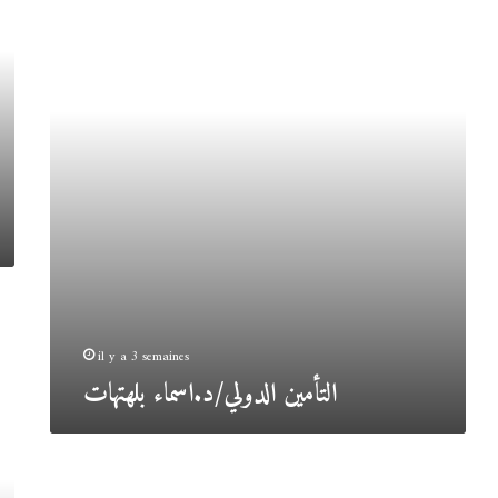
بلهتهات
il y a 3 semaines
التأمين الدولي/د.اسماء بلهتهات
الآضطرابات