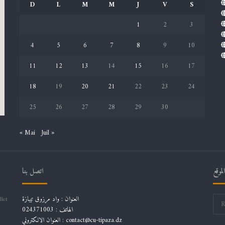
D
L
M
M
J
V
S
1
2
3
4
5
6
7
8
9
10
11
12
13
14
15
16
17
18
19
20
21
22
23
24
25
26
27
28
29
30
« Mai
Juil »
موقع
اتصل بنا
العنوان : واد مرزوق تيبازة
llet
الهاتف : 024371003
العنوان الالكتروني : contact@cu-tipaza.dz