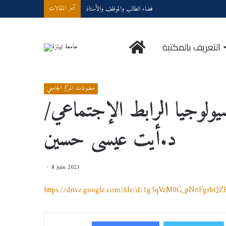
فضاء الطالب والموظف والأستاذ
آخر المقالات
الرئيسية
التعريف بالمكتبة
حاضرات في مقياس سوسيولوجيا الرابط الإجتماعي/د.أيت عيسى حسين
/
Accueil
مطبوعات المركز الجامعي
لوجيا الرابط الإجتماعي/
د.أيت عيسى حسين
8 juin 2023
https://drive.google.com/file/d/1g5qVzM0G_pN6FgrbQZF