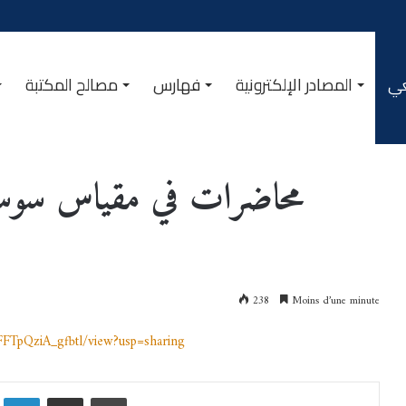
عي
المصادر الإلكترونية
فهارس
مصالح المكتبة
مطبوعات المركز الجامعي
/
م
محاضرات في مقياس سوسيو
238
Moins d’une minute
FTpQziA_gfbtl/view?usp=sharing
Linkedin
Partager par email
Imprimer