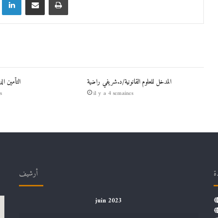
المدخل للعلوم القانونية/د.شريفي راضية
التأمين ال
s
il y a 4 semaines
ة
أرشيف
juin 2023