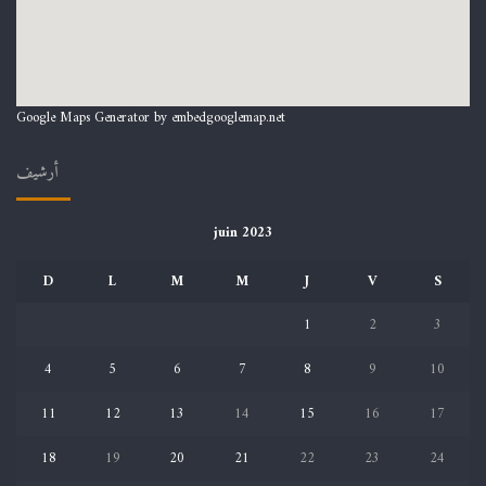
Google Maps Generator by
embedgooglemap.net
أرشيف
juin 2023
D
L
M
M
J
V
S
1
2
3
4
5
6
7
8
9
10
11
12
13
14
15
16
17
18
19
20
21
22
23
24