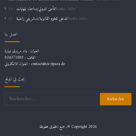
التأمين الدولي/د.اسماء بلهتهات
15 juillet 2026
المدخل للعلوم القانونية/د.شريفي راضية
12 juillet 2026
اتصل بنا
العنوان : واد مرزوق تيبازة
الهاتف : 024371003
العنوان الالكتروني : contact@cu-tipaza.dz
بحث في الموقع
Rechercher :
جميع الحقوق محفوظة ,© Copyright 2026