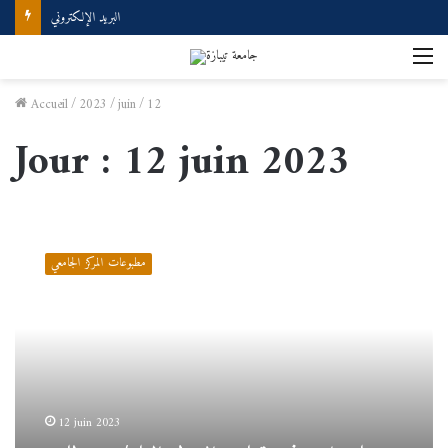
البريد الإلكتروني
M
Accueil
/
2023
/
juin
/
12
Jour :
12 juin 2023
محاضرات
في
مطبوعات المركز الجامعي
مقياس
الدولي
العام/
د.حطاب
فؤاد
12 juin 2023