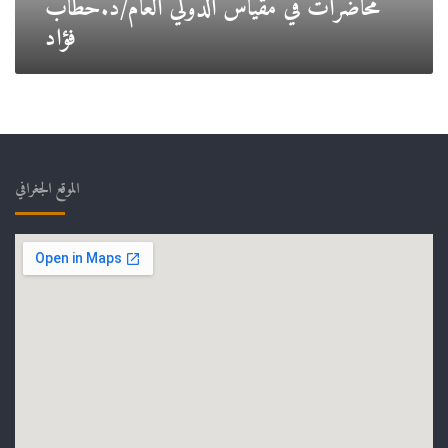
محاضرات في مقياس الدولي العام/د.حطاب
فؤاد
الموقع الجغرافي