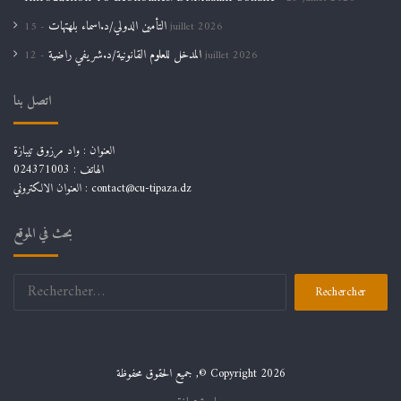
التأمين الدولي/د.اسماء بلهتهات
15 juillet 2026
المدخل للعلوم القانونية/د.شريفي راضية
12 juillet 2026
اتصل بنا
العنوان : واد مرزوق تيبازة
الهاتف : 024371003
العنوان الالكتروني : contact@cu-tipaza.dz
بحث في الموقع
Rechercher :
جميع الحقوق محفوظة ,© Copyright 2026