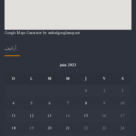
Google Maps Generator by
embedgooglemap.net
أرشيف
juin 2023
D
L
M
M
J
V
S
1
2
3
4
5
6
7
8
9
10
11
12
13
14
15
16
17
18
19
20
21
22
23
24