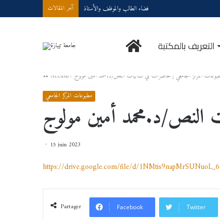
فضاء الطالب والموظف والأستاذ
آخر المقالات
الرئيسية
التعريف بالمكتبة
بوعات المركز الجامعي
/
محاضرات في لسانيات النص/د.محمد أمين مولوج
/
Accueil
مطبوعات المركز الجامعي
 النص/د.محمد أمين مولوج
15 juin 2023
https://drive.google.com/file/d/1NMtis9napMrSUNuoL_
Partager
Facebook
Twitter