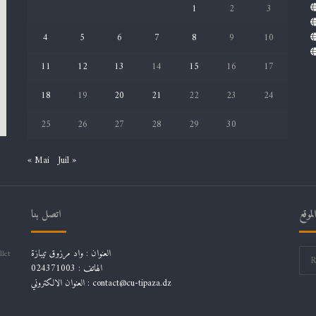
1
2
3
4
5
6
7
8
9
10
11
12
13
14
15
16
17
18
19
20
21
22
23
24
25
26
27
28
29
30
« Mai
Juil »
موقع
اتصل بنا
العنوان : واد مرزوق تيبازة
llet
الهاتف : 024371003
العنوان الالكتروني : contact@cu-tipaza.dz