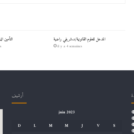
المدخل للعلوم القانونية/د.شريفي راضية
التأمين ال
s
il y a 4 semaines
ة
أرشيف
juin 2023
D
L
M
M
J
V
S