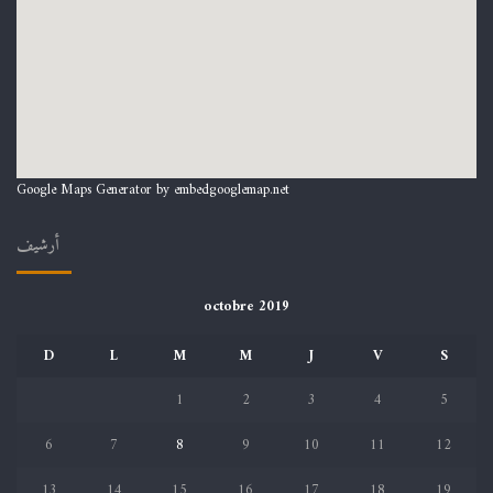
Google Maps Generator by
embedgooglemap.net
أرشيف
octobre 2019
D
L
M
M
J
V
S
1
2
3
4
5
6
7
8
9
10
11
12
13
14
15
16
17
18
19