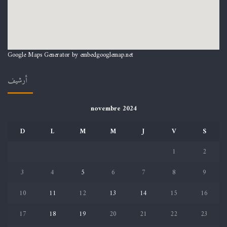
Google Maps Generator by
embedgooglemap.net
أرشيف
novembre 2024
D
L
M
M
J
V
S
1
2
3
4
5
6
7
8
9
10
11
12
13
14
15
16
17
18
19
20
21
22
23