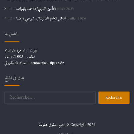
التأمين الدولي/د.اسماء بلهتهات
15 juillet 2026
المدخل للعلوم القانونية/د.شريفي راضية
12 juillet 2026
اتصل بنا
العنوان : واد مرزوق تيبازة
الهاتف : 024371003
العنوان الالكتروني : contact@cu-tipaza.dz
بحث في الموقع
Rechercher :
جميع الحقوق محفوظة ,© Copyright 2026