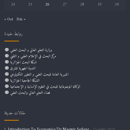
24
25
26
27
28
29
30
« Oct
Déc »
روابط مفيدة
وزارة التعليم العالي و البحث العلمي
مركز البحث في الإعلام العلمي و التقني
شبكة البحث الجزائرية
الندوة الجهوية للشرق
المديرية العامة للبحث العلمي و التطوير التكنولوجي
الشبكة الجامعية الجزائرية
الوكالة الموضوعاتية للبحث في العلوم الإنسانية و الإجتماعية
فضاء التعليم العالي والبحث العلمي
مقالات حديثة
Introduction To Economics/Dr.Maamir Sofiane
23 juillet 2026