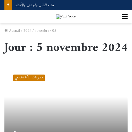
فضاء الطالب والموظف والأستاذ
M
Accueil
/
2024
/
novembre
/
05
Jour :
5 novembre 2024
المشكلات
الاجتماعية/
مطبوعات المركز الجامعي
د.زواد
رشيد