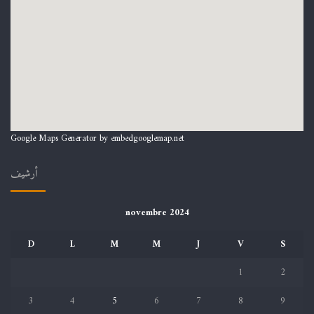
Google Maps Generator by
embedgooglemap.net
أرشيف
novembre 2024
D
L
M
M
J
V
S
1
2
3
4
5
6
7
8
9