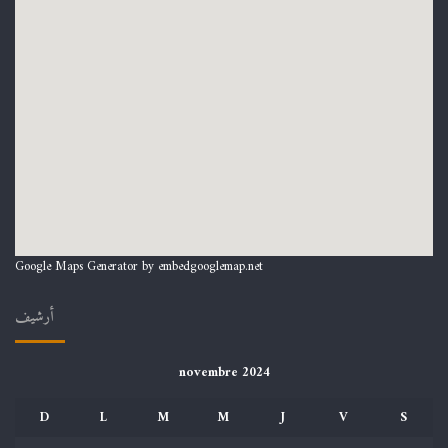
Google Maps Generator by
embedgooglemap.net
أرشيف
novembre 2024
D
L
M
M
J
V
S