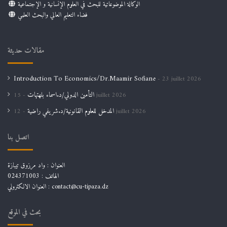
الوكالة الموضوعاتية للبحث في العلوم الإنسانية و الإجتماعية
فضاء التعليم العالي والبحث العلمي
مقالات حديثة
Introduction To Economics/Dr.Maamir Sofiane
23 juillet 2026
التأمين الدولي/د.اسماء بلهتهات
15 juillet 2026
المدخل للعلوم القانونية/د.شريفي راضية
12 juillet 2026
اتصل بنا
العنوان : واد مرزوق تيبازة
الهاتف : 024371003
العنوان الالكتروني : contact@cu-tipaza.dz
بحث في الموقع