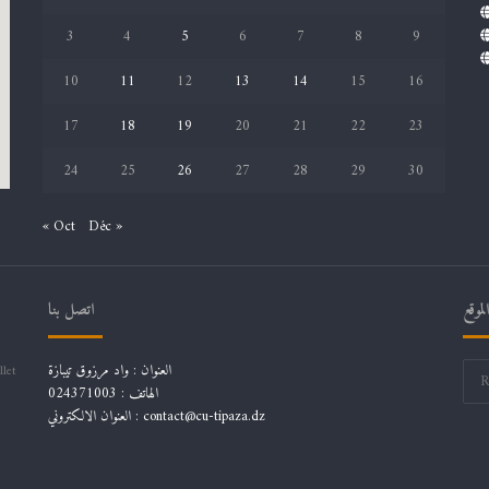
3
4
5
6
7
8
9
10
11
12
13
14
15
16
17
18
19
20
21
22
23
24
25
26
27
28
29
30
« Oct
Déc »
موقع
اتصل بنا
العنوان : واد مرزوق تيبازة
llet
الهاتف : 024371003
العنوان الالكتروني : contact@cu-tipaza.dz