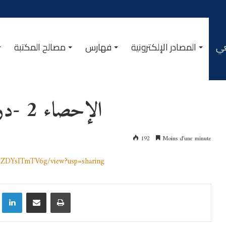
عي
المصادر الإلكترونية
فهارس
مصالح المكتبة
الإحصاء 2 -دروس وتمارين/د.بوعافية علية
192
Moins d’une minute
cXZDYsITmTV6g/view?usp=sharing
Linkedin
Partager par email
Imprimer