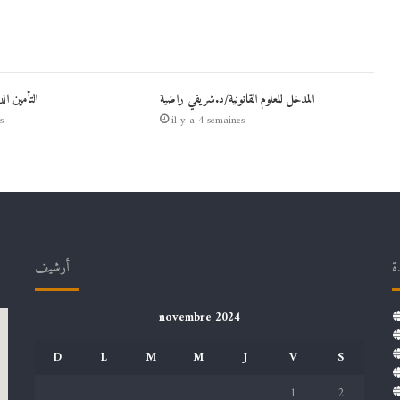
المدخل للعلوم القانونية/د.شريفي راضية
التأمين ال
s
il y a 4 semaines
ة
أرشيف
novembre 2024
D
L
M
M
J
V
S
1
2