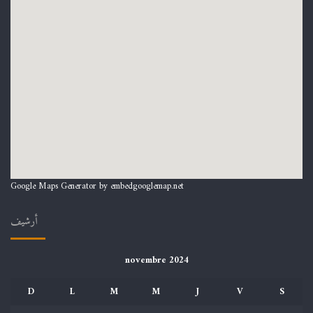
Google Maps Generator by
embedgooglemap.net
أرشيف
novembre 2024
D
L
M
M
J
V
S