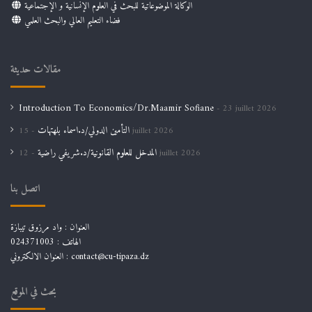
الوكالة الموضوعاتية للبحث في العلوم الإنسانية و الإجتماعية
فضاء التعليم العالي والبحث العلمي
مقالات حديثة
Introduction To Economics/Dr.Maamir Sofiane
23 juillet 2026
التأمين الدولي/د.اسماء بلهتهات
15 juillet 2026
المدخل للعلوم القانونية/د.شريفي راضية
12 juillet 2026
اتصل بنا
العنوان : واد مرزوق تيبازة
الهاتف : 024371003
العنوان الالكتروني : contact@cu-tipaza.dz
بحث في الموقع