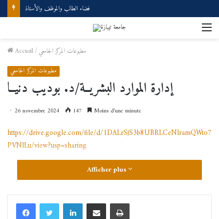
فضاء الطالب والموظف والأستاذ
M
مطبوعات المركز الجامعي
/
Accueil
مطبوعات المركز الجامعي
إدارة الموارد البشريــة/د. بوديب دنيــا
26 novembre 2024
147
Moins d’une minute
https://drive.google.com/file/d/1DALrSjS3b8UBRLCeNlramQWto7
PVNlLu/view?usp=sharing
Afficher plus
Linkedin
Partager par email
Imprimer